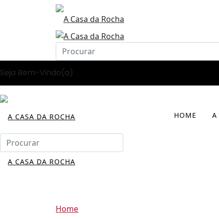
Seja Bem-Vindo(a)
HOME
A
Home
Community